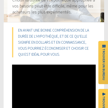
vos besoins peut être difficile, même pour les
acheteurs les plus expérimentés.
EN AYANT UNE BONNE COMPRÉHENSION DE LA
DURÉE DE L’HYPOTHÈQUE, ET DE CE QU’ELLE
SIGNIFIE EN DOLLARS ET EN CONNAISSANCE,
VOUS POURRIEZ ÉCONOMISER ET CHOISIR CE
TROUVER UN BUREAU
QUI EST IDÉAL POUR VOUS.